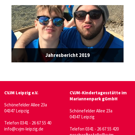
Jahresbericht 2019
CVJM Leipzig e.V.
CVJM-Kindertagesstätte im
Mariannenpark gGmbH
Schönefelder Allee 23a
04347 Leipzig
Schönefelder Allee 23a
04347 Leipzig
Telefon 0341 - 26 67 55 40
info@cvjm-leipzig.de
Telefon 0341 - 26 67 55 420